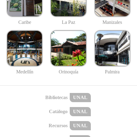
Caribe
La Paz
Manizales
Medellín
Palmira
Orinoquía
Bibliotecas
UNAL
Catálogo
UNAL
Recursos
UNAL