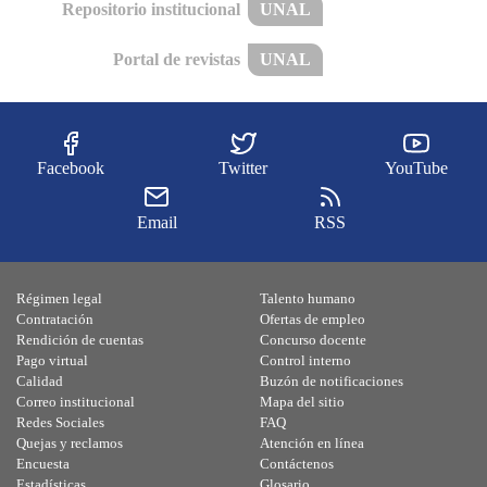
Repositorio institucional
UNAL
Portal de revistas
UNAL
Facebook
Twitter
YouTube
Email
RSS
Régimen legal
Talento humano
Contratación
Ofertas de empleo
Rendición de cuentas
Concurso docente
Pago virtual
Control interno
Calidad
Buzón de notificaciones
Correo institucional
Mapa del sitio
Redes Sociales
FAQ
Quejas y reclamos
Atención en línea
Encuesta
Contáctenos
Estadísticas
Glosario