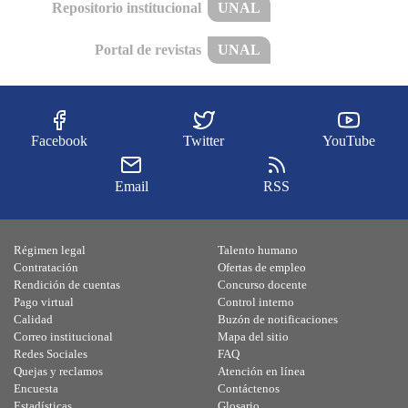
Repositorio institucional
UNAL
Portal de revistas
UNAL
Facebook
Twitter
YouTube
Email
RSS
Régimen legal
Talento humano
Contratación
Ofertas de empleo
Rendición de cuentas
Concurso docente
Pago virtual
Control interno
Calidad
Buzón de notificaciones
Correo institucional
Mapa del sitio
Redes Sociales
FAQ
Quejas y reclamos
Atención en línea
Encuesta
Contáctenos
Estadísticas
Glosario