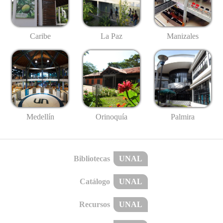
Caribe
La Paz
Manizales
Medellín
Palmira
Orinoquía
Bibliotecas
UNAL
Catálogo
UNAL
Recursos
UNAL