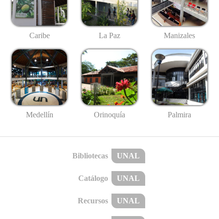
Caribe
La Paz
Manizales
Medellín
Palmira
Orinoquía
Bibliotecas
UNAL
Catálogo
UNAL
Recursos
UNAL