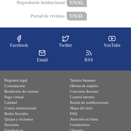
Repositorio institucional
UNAL
Portal de revistas
UNAL
Facebook
Twitter
YouTube
Email
RSS
Régimen legal
Talento humano
Contratación
Ofertas de empleo
Rendición de cuentas
Concurso docente
Pago virtual
Control interno
Calidad
Buzón de notificaciones
Correo institucional
Mapa del sitio
Redes Sociales
FAQ
Quejas y reclamos
Atención en línea
Encuesta
Contáctenos
Estadísticas
Glosario