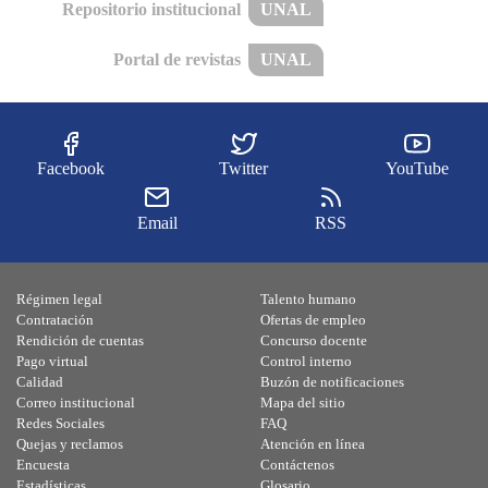
Repositorio institucional
UNAL
Portal de revistas
UNAL
Facebook
Twitter
YouTube
Email
RSS
Régimen legal
Talento humano
Contratación
Ofertas de empleo
Rendición de cuentas
Concurso docente
Pago virtual
Control interno
Calidad
Buzón de notificaciones
Correo institucional
Mapa del sitio
Redes Sociales
FAQ
Quejas y reclamos
Atención en línea
Encuesta
Contáctenos
Estadísticas
Glosario