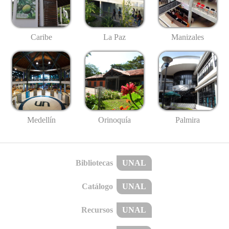
Caribe
La Paz
Manizales
Medellín
Palmira
Orinoquía
Bibliotecas
UNAL
Catálogo
UNAL
Recursos
UNAL