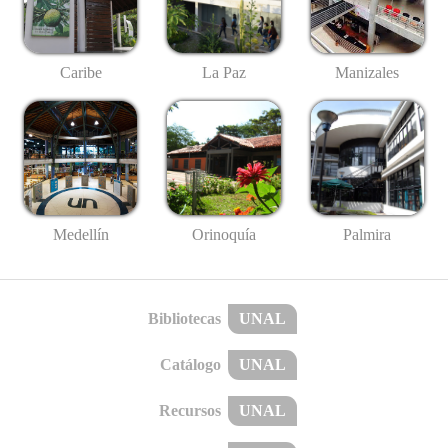
Caribe
La Paz
Manizales
Medellín
Palmira
Orinoquía
Bibliotecas
UNAL
Catálogo
UNAL
Recursos
UNAL