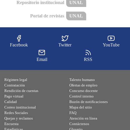
Repositorio institucional
UNAL
Portal de revistas
UNAL
Facebook
Twitter
YouTube
Email
RSS
Régimen legal
Talento humano
Contratación
Ofertas de empleo
Rendición de cuentas
Concurso docente
Pago virtual
Control interno
Calidad
Buzón de notificaciones
Correo institucional
Mapa del sitio
Redes Sociales
FAQ
Quejas y reclamos
Atención en línea
Encuesta
Contáctenos
Estadísticas
Glosario