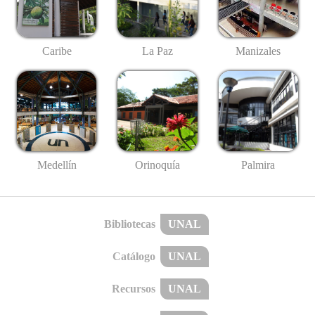
Caribe
La Paz
Manizales
Medellín
Palmira
Orinoquía
Bibliotecas
UNAL
Catálogo
UNAL
Recursos
UNAL