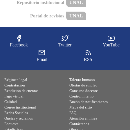
Repositorio institucional
UNAL
Portal de revistas
UNAL
Facebook
Twitter
YouTube
Email
RSS
Régimen legal
Talento humano
Contratación
Ofertas de empleo
Rendición de cuentas
Concurso docente
Pago virtual
Control interno
Calidad
Buzón de notificaciones
Correo institucional
Mapa del sitio
Redes Sociales
FAQ
Quejas y reclamos
Atención en línea
Encuesta
Contáctenos
Estadísticas
Glosario