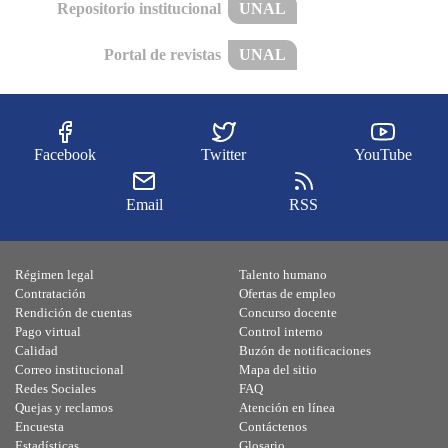
Repositorio institucional
UNAL
Portal de revistas
UNAL
Facebook
Twitter
YouTube
Email
RSS
Régimen legal
Talento humano
Contratación
Ofertas de empleo
Rendición de cuentas
Concurso docente
Pago virtual
Control interno
Calidad
Buzón de notificaciones
Correo institucional
Mapa del sitio
Redes Sociales
FAQ
Quejas y reclamos
Atención en línea
Encuesta
Contáctenos
Estadísticas
Glosario