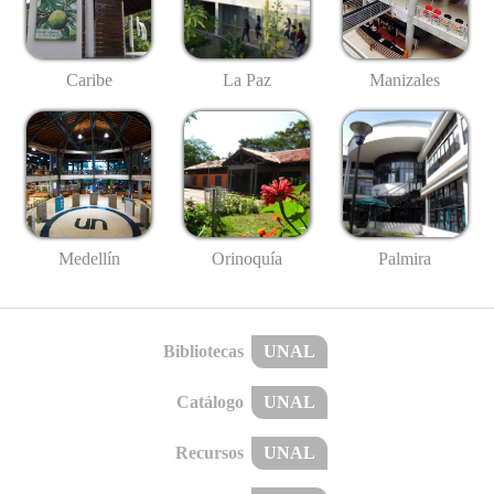
Caribe
La Paz
Manizales
Medellín
Palmira
Orinoquía
Bibliotecas
UNAL
Catálogo
UNAL
Recursos
UNAL