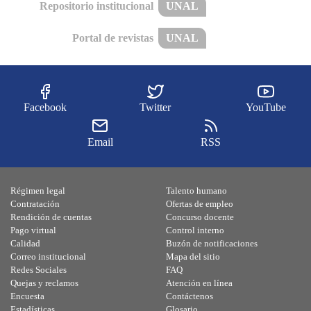
Repositorio institucional
UNAL
Portal de revistas
UNAL
Facebook
Twitter
YouTube
Email
RSS
Régimen legal
Talento humano
Contratación
Ofertas de empleo
Rendición de cuentas
Concurso docente
Pago virtual
Control interno
Calidad
Buzón de notificaciones
Correo institucional
Mapa del sitio
Redes Sociales
FAQ
Quejas y reclamos
Atención en línea
Encuesta
Contáctenos
Estadísticas
Glosario