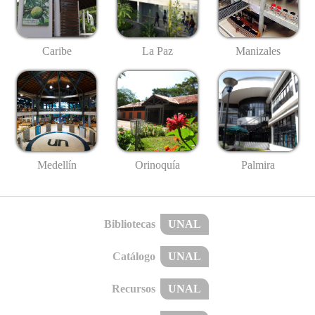
Caribe
La Paz
Manizales
Medellín
Palmira
Orinoquía
Bibliotecas
UNAL
Catálogo
UNAL
Recursos
UNAL