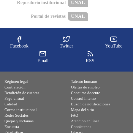
Repositorio institucional
UNAL
Portal de revistas
UNAL
Facebook
Twitter
YouTube
Email
RSS
Régimen legal
Talento humano
Contratación
Ofertas de empleo
Rendición de cuentas
Concurso docente
Pago virtual
Control interno
Calidad
Buzón de notificaciones
Correo institucional
Mapa del sitio
Redes Sociales
FAQ
Quejas y reclamos
Atención en línea
Encuesta
Contáctenos
Estadísticas
Glosario