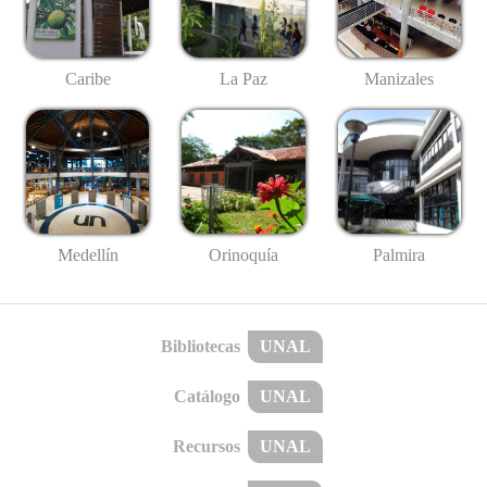
Caribe
La Paz
Manizales
Medellín
Palmira
Orinoquía
Bibliotecas
UNAL
Catálogo
UNAL
Recursos
UNAL