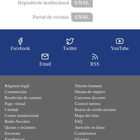
Repositorio institucional
UNAL
Portal de revistas
UNAL
Facebook
Twitter
YouTube
Email
RSS
Régimen legal
Talento humano
Contratación
Ofertas de empleo
Rendición de cuentas
Concurso docente
Pago virtual
Control interno
Calidad
Buzón de notificaciones
Correo institucional
Mapa del sitio
Redes Sociales
FAQ
Quejas y reclamos
Atención en línea
Encuesta
Contáctenos
Estadísticas
Glosario