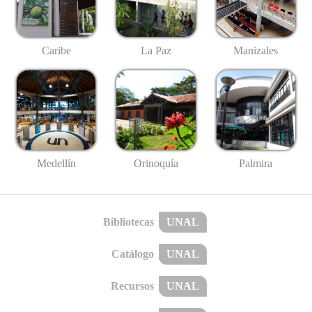
Caribe
La Paz
Manizales
Medellín
Palmira
Orinoquía
Bibliotecas
UNAL
Catálogo
UNAL
Recursos
UNAL