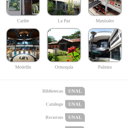
Caribe
La Paz
Manizales
Medellín
Palmira
Orinoquía
Bibliotecas
UNAL
Catálogo
UNAL
Recursos
UNAL