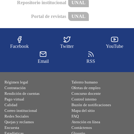
Repositorio institucional
UNAL
Portal de revistas
UNAL
Facebook
Twitter
YouTube
Email
RSS
Régimen legal
Talento humano
Contratación
Ofertas de empleo
Rendición de cuentas
Concurso docente
Pago virtual
Control interno
Calidad
Buzón de notificaciones
Correo institucional
Mapa del sitio
Redes Sociales
FAQ
Quejas y reclamos
Atención en línea
Encuesta
Contáctenos
Estadísticas
Glosario