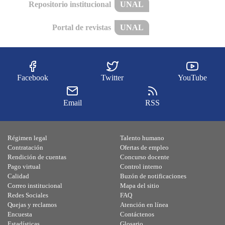
Repositorio institucional
UNAL
Portal de revistas
UNAL
Facebook
Twitter
YouTube
Email
RSS
Régimen legal
Talento humano
Contratación
Ofertas de empleo
Rendición de cuentas
Concurso docente
Pago virtual
Control interno
Calidad
Buzón de notificaciones
Correo institucional
Mapa del sitio
Redes Sociales
FAQ
Quejas y reclamos
Atención en línea
Encuesta
Contáctenos
Estadísticas
Glosario