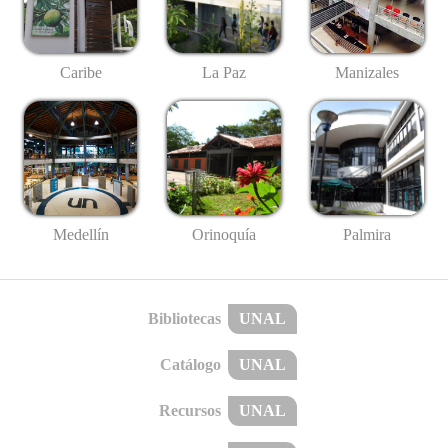
Caribe
La Paz
Manizales
Medellín
Palmira
Orinoquía
Bibliotecas
UNAL
Catálogo
UNAL
Recursos
UNAL