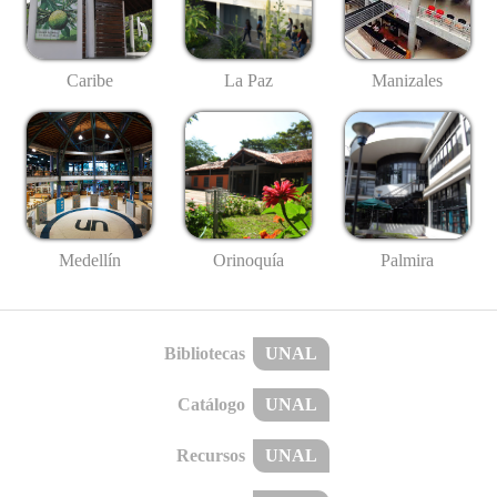
Caribe
La Paz
Manizales
Medellín
Palmira
Orinoquía
Bibliotecas
UNAL
Catálogo
UNAL
Recursos
UNAL