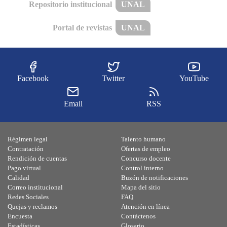
Repositorio institucional
UNAL
Portal de revistas
UNAL
Facebook
Twitter
YouTube
Email
RSS
Régimen legal
Talento humano
Contratación
Ofertas de empleo
Rendición de cuentas
Concurso docente
Pago virtual
Control interno
Calidad
Buzón de notificaciones
Correo institucional
Mapa del sitio
Redes Sociales
FAQ
Quejas y reclamos
Atención en línea
Encuesta
Contáctenos
Estadísticas
Glosario