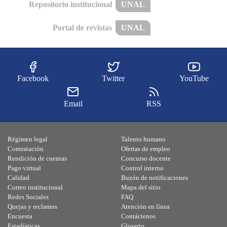
Repositorio institucional
UNAL
Portal de revistas
UNAL
Facebook
Twitter
YouTube
Email
RSS
Régimen legal
Talento humano
Contratación
Ofertas de empleo
Rendición de cuentas
Concurso docente
Pago virtual
Control interno
Calidad
Buzón de notificaciones
Correo institucional
Mapa del sitio
Redes Sociales
FAQ
Quejas y reclamos
Atención en línea
Encuesta
Contáctenos
Estadísticas
Glosario