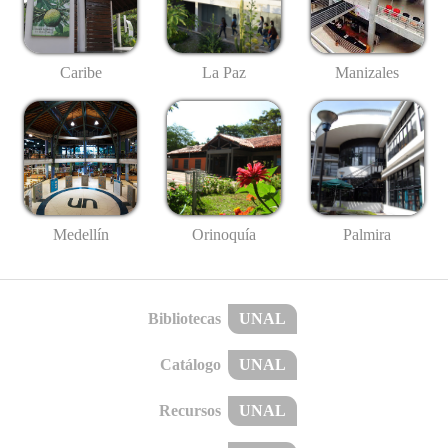
Caribe
La Paz
Manizales
Medellín
Palmira
Orinoquía
Bibliotecas
UNAL
Catálogo
UNAL
Recursos
UNAL