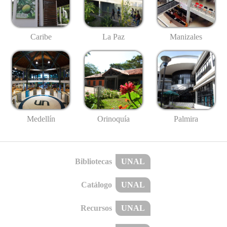
Caribe
La Paz
Manizales
Medellín
Palmira
Orinoquía
Bibliotecas
UNAL
Catálogo
UNAL
Recursos
UNAL