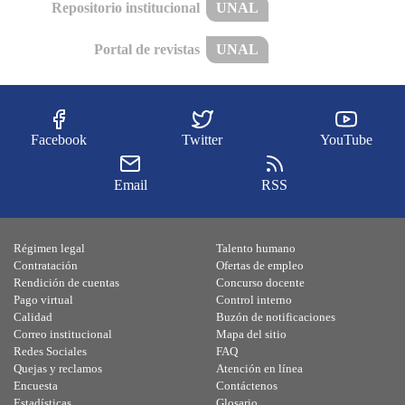
Repositorio institucional
UNAL
Portal de revistas
UNAL
Facebook
Twitter
YouTube
Email
RSS
Régimen legal
Talento humano
Contratación
Ofertas de empleo
Rendición de cuentas
Concurso docente
Pago virtual
Control interno
Calidad
Buzón de notificaciones
Correo institucional
Mapa del sitio
Redes Sociales
FAQ
Quejas y reclamos
Atención en línea
Encuesta
Contáctenos
Estadísticas
Glosario