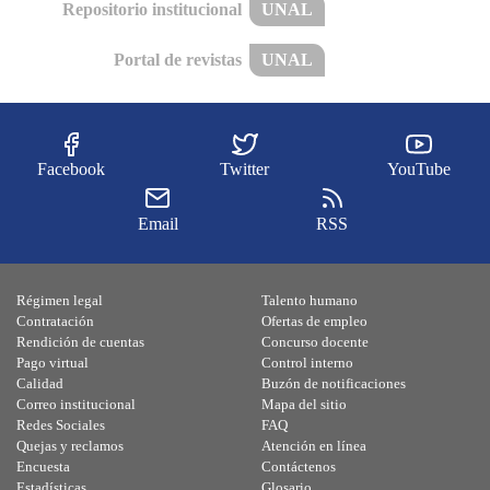
Repositorio institucional
UNAL
Portal de revistas
UNAL
Facebook
Twitter
YouTube
Email
RSS
Régimen legal
Talento humano
Contratación
Ofertas de empleo
Rendición de cuentas
Concurso docente
Pago virtual
Control interno
Calidad
Buzón de notificaciones
Correo institucional
Mapa del sitio
Redes Sociales
FAQ
Quejas y reclamos
Atención en línea
Encuesta
Contáctenos
Estadísticas
Glosario