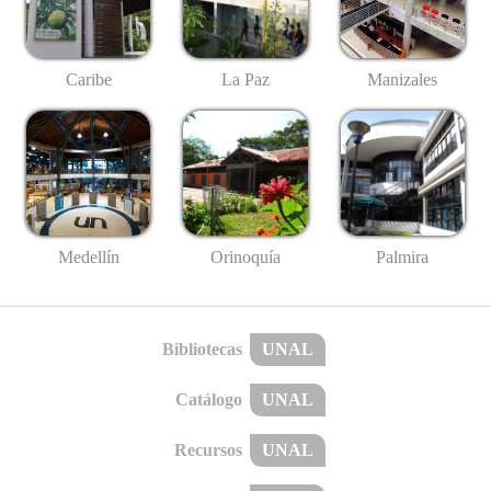
Caribe
La Paz
Manizales
Medellín
Palmira
Orinoquía
Bibliotecas
UNAL
Catálogo
UNAL
Recursos
UNAL