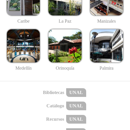
Caribe
La Paz
Manizales
Medellín
Palmira
Orinoquía
Bibliotecas
UNAL
Catálogo
UNAL
Recursos
UNAL