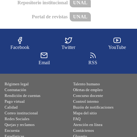
Repositorio institucional
UNAL
Portal de revistas
UNAL
Facebook
Twitter
YouTube
Email
RSS
Régimen legal
Talento humano
Contratación
Ofertas de empleo
Rendición de cuentas
Concurso docente
Pago virtual
Control interno
Calidad
Buzón de notificaciones
Correo institucional
Mapa del sitio
Redes Sociales
FAQ
Quejas y reclamos
Atención en línea
Encuesta
Contáctenos
Estadísticas
Glosario