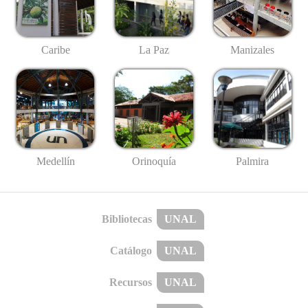
Caribe
La Paz
Manizales
Medellín
Palmira
Orinoquía
Bibliotecas
UNAL
Catálogo
UNAL
Recursos
UNAL