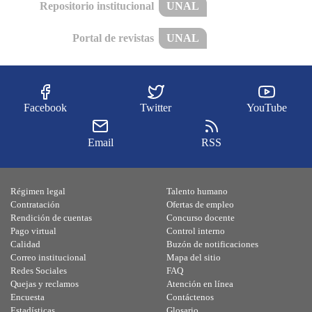
Repositorio institucional
UNAL
Portal de revistas
UNAL
Facebook
Twitter
YouTube
Email
RSS
Régimen legal
Talento humano
Contratación
Ofertas de empleo
Rendición de cuentas
Concurso docente
Pago virtual
Control interno
Calidad
Buzón de notificaciones
Correo institucional
Mapa del sitio
Redes Sociales
FAQ
Quejas y reclamos
Atención en línea
Encuesta
Contáctenos
Estadísticas
Glosario