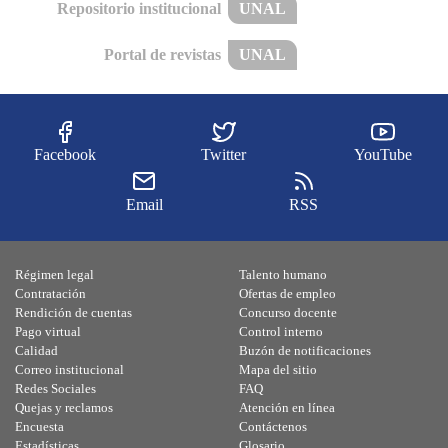
Repositorio institucional
UNAL
Portal de revistas
UNAL
Facebook
Twitter
YouTube
Email
RSS
Régimen legal
Talento humano
Contratación
Ofertas de empleo
Rendición de cuentas
Concurso docente
Pago virtual
Control interno
Calidad
Buzón de notificaciones
Correo institucional
Mapa del sitio
Redes Sociales
FAQ
Quejas y reclamos
Atención en línea
Encuesta
Contáctenos
Estadísticas
Glosario