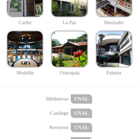
Caribe
La Paz
Manizales
Medellín
Palmira
Orinoquía
Bibliotecas
UNAL
Catálogo
UNAL
Recursos
UNAL