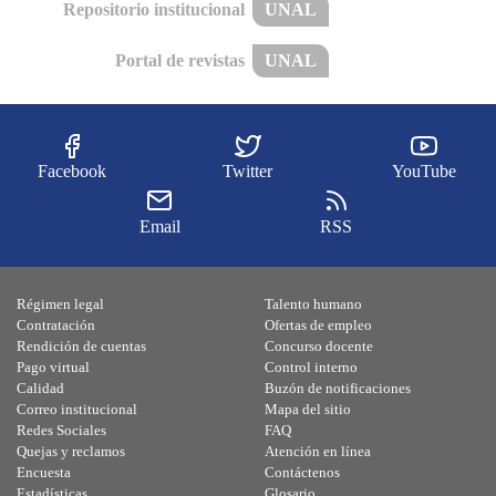
Repositorio institucional
UNAL
Portal de revistas
UNAL
Facebook
Twitter
YouTube
Email
RSS
Régimen legal
Talento humano
Contratación
Ofertas de empleo
Rendición de cuentas
Concurso docente
Pago virtual
Control interno
Calidad
Buzón de notificaciones
Correo institucional
Mapa del sitio
Redes Sociales
FAQ
Quejas y reclamos
Atención en línea
Encuesta
Contáctenos
Estadísticas
Glosario