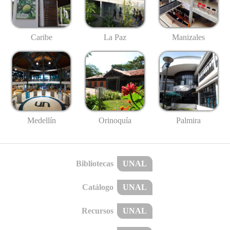
Caribe
La Paz
Manizales
Medellín
Palmira
Orinoquía
Bibliotecas
UNAL
Catálogo
UNAL
Recursos
UNAL