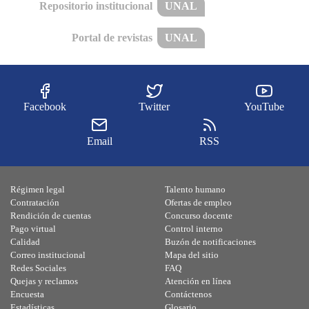
Repositorio institucional
UNAL
Portal de revistas
UNAL
Facebook
Twitter
YouTube
Email
RSS
Régimen legal
Talento humano
Contratación
Ofertas de empleo
Rendición de cuentas
Concurso docente
Pago virtual
Control interno
Calidad
Buzón de notificaciones
Correo institucional
Mapa del sitio
Redes Sociales
FAQ
Quejas y reclamos
Atención en línea
Encuesta
Contáctenos
Estadísticas
Glosario