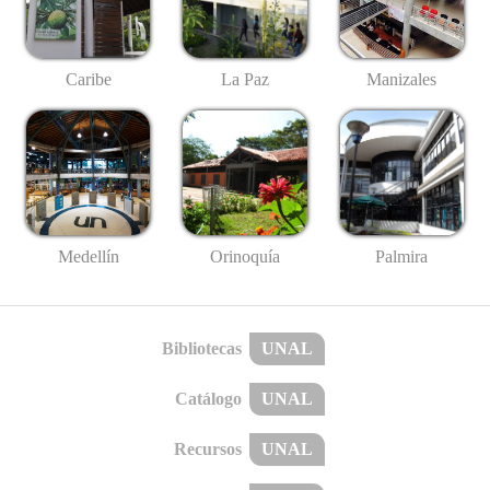
Caribe
La Paz
Manizales
Medellín
Palmira
Orinoquía
Bibliotecas
UNAL
Catálogo
UNAL
Recursos
UNAL