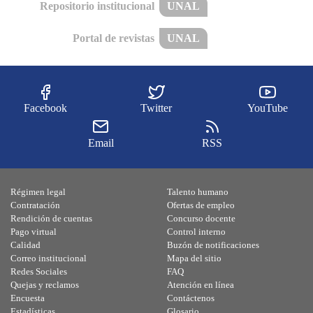
Repositorio institucional
UNAL
Portal de revistas
UNAL
Facebook
Twitter
YouTube
Email
RSS
Régimen legal
Talento humano
Contratación
Ofertas de empleo
Rendición de cuentas
Concurso docente
Pago virtual
Control interno
Calidad
Buzón de notificaciones
Correo institucional
Mapa del sitio
Redes Sociales
FAQ
Quejas y reclamos
Atención en línea
Encuesta
Contáctenos
Estadísticas
Glosario