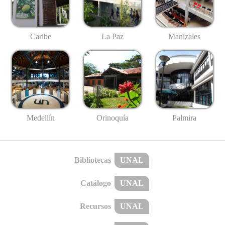
Caribe
La Paz
Manizales
Medellín
Palmira
Orinoquía
Bibliotecas
UNAL
Catálogo
UNAL
Recursos
UNAL