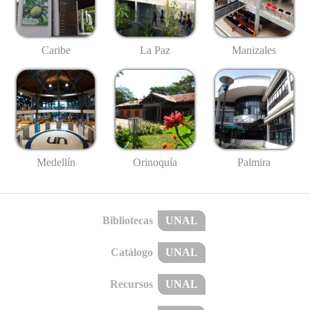
Caribe
La Paz
Manizales
Medellín
Palmira
Orinoquía
Bibliotecas
UNAL
Catálogo
UNAL
Recursos
UNAL