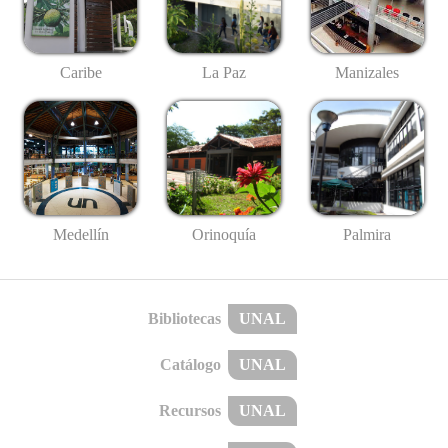
Caribe
La Paz
Manizales
Medellín
Palmira
Orinoquía
Bibliotecas
UNAL
Catálogo
UNAL
Recursos
UNAL