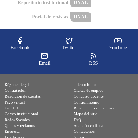
Repositorio institucional
UNAL
Portal de revistas
UNAL
Facebook
Twitter
YouTube
Email
RSS
Régimen legal
Talento humano
Contratación
Ofertas de empleo
Rendición de cuentas
Concurso docente
Pago virtual
Control interno
Calidad
Buzón de notificaciones
Correo institucional
Mapa del sitio
Redes Sociales
FAQ
Quejas y reclamos
Atención en línea
Encuesta
Contáctenos
Estadísticas
Glosario