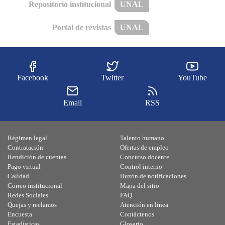
Repositorio institucional
UNAL
Portal de revistas
UNAL
Facebook
Twitter
YouTube
Email
RSS
Régimen legal
Talento humano
Contratación
Ofertas de empleo
Rendición de cuentas
Concurso docente
Pago virtual
Control interno
Calidad
Buzón de notificaciones
Correo institucional
Mapa del sitio
Redes Sociales
FAQ
Quejas y reclamos
Atención en línea
Encuesta
Contáctenos
Estadísticas
Glosario