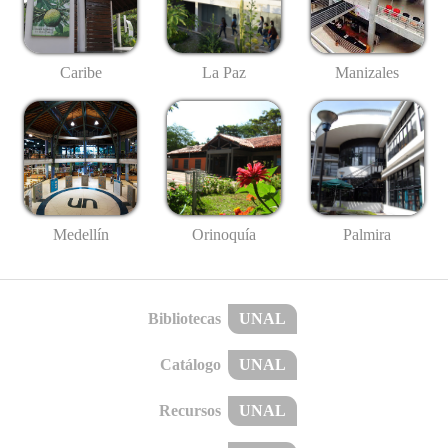
Caribe
La Paz
Manizales
Medellín
Palmira
Orinoquía
Bibliotecas
UNAL
Catálogo
UNAL
Recursos
UNAL