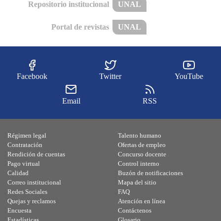
Repositorio institucional
UNAL
Portal de revistas
UNAL
Facebook
Twitter
YouTube
Email
RSS
Régimen legal
Talento humano
Contratación
Ofertas de empleo
Rendición de cuentas
Concurso docente
Pago virtual
Control interno
Calidad
Buzón de notificaciones
Correo institucional
Mapa del sitio
Redes Sociales
FAQ
Quejas y reclamos
Atención en línea
Encuesta
Contáctenos
Estadísticas
Glosario