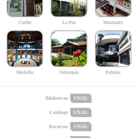
Caribe
La Paz
Manizales
Medellín
Palmira
Orinoquía
Bibliotecas
UNAL
Catálogo
UNAL
Recursos
UNAL