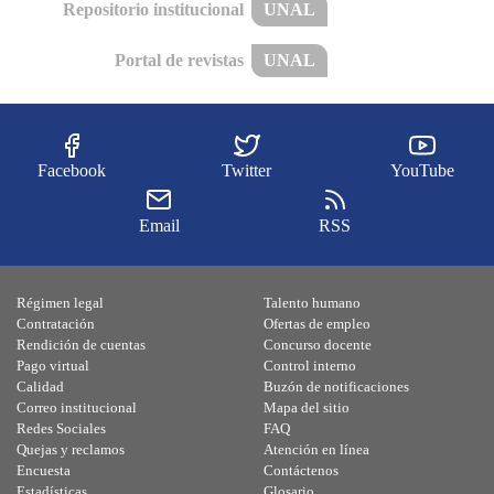
Repositorio institucional
UNAL
Portal de revistas
UNAL
Facebook
Twitter
YouTube
Email
RSS
Régimen legal
Talento humano
Contratación
Ofertas de empleo
Rendición de cuentas
Concurso docente
Pago virtual
Control interno
Calidad
Buzón de notificaciones
Correo institucional
Mapa del sitio
Redes Sociales
FAQ
Quejas y reclamos
Atención en línea
Encuesta
Contáctenos
Estadísticas
Glosario