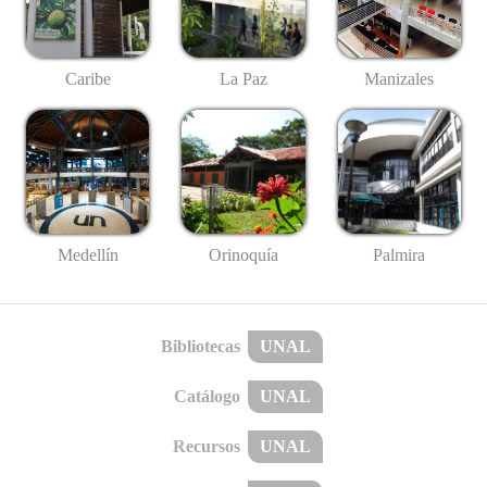
Caribe
La Paz
Manizales
Medellín
Palmira
Orinoquía
Bibliotecas
UNAL
Catálogo
UNAL
Recursos
UNAL