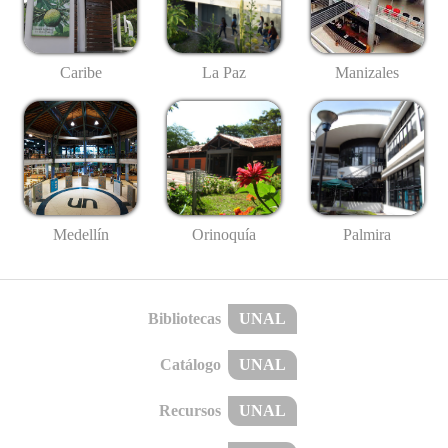
Caribe
La Paz
Manizales
Medellín
Palmira
Orinoquía
Bibliotecas
UNAL
Catálogo
UNAL
Recursos
UNAL