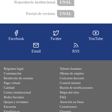
Repositorio institucional
UNAL
Portal de revistas
UNAL
Facebook
Twitter
YouTube
Email
RSS
Régimen legal
Talento humano
Contratación
Ofertas de empleo
Rendición de cuentas
Concurso docente
Pago virtual
Control interno
Calidad
Buzón de notificaciones
Correo institucional
Mapa del sitio
Redes Sociales
FAQ
Quejas y reclamos
Atención en línea
Encuesta
Contáctenos
Estadísticas
Glosario