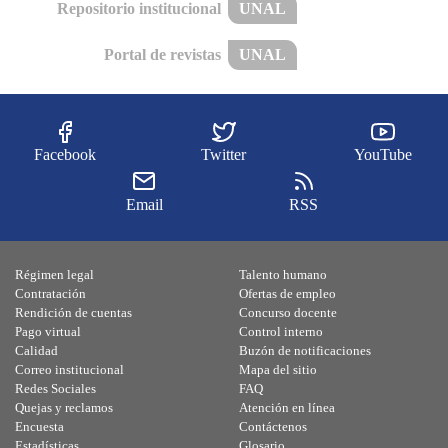
Repositorio institucional
UNAL
Portal de revistas
UNAL
Facebook
Twitter
YouTube
Email
RSS
Régimen legal
Talento humano
Contratación
Ofertas de empleo
Rendición de cuentas
Concurso docente
Pago virtual
Control interno
Calidad
Buzón de notificaciones
Correo institucional
Mapa del sitio
Redes Sociales
FAQ
Quejas y reclamos
Atención en línea
Encuesta
Contáctenos
Estadísticas
Glosario