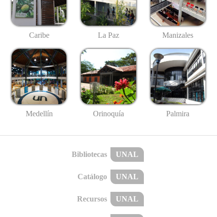
Caribe
La Paz
Manizales
Medellín
Palmira
Orinoquía
Bibliotecas
UNAL
Catálogo
UNAL
Recursos
UNAL