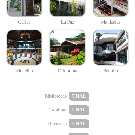
Caribe
La Paz
Manizales
Medellín
Palmira
Orinoquía
Bibliotecas
UNAL
Catálogo
UNAL
Recursos
UNAL