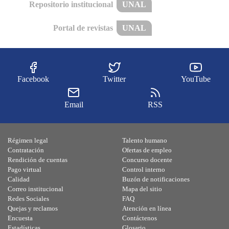
Repositorio institucional
UNAL
Portal de revistas
UNAL
Facebook
Twitter
YouTube
Email
RSS
Régimen legal
Talento humano
Contratación
Ofertas de empleo
Rendición de cuentas
Concurso docente
Pago virtual
Control interno
Calidad
Buzón de notificaciones
Correo institucional
Mapa del sitio
Redes Sociales
FAQ
Quejas y reclamos
Atención en línea
Encuesta
Contáctenos
Estadísticas
Glosario