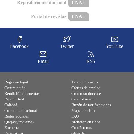
Repositorio institucional
UNAL
Portal de revistas
UNAL
Facebook
Twitter
YouTube
Email
RSS
Régimen legal
Talento humano
Contratación
Ofertas de empleo
Rendición de cuentas
Concurso docente
Pago virtual
Control interno
Calidad
Buzón de notificaciones
Correo institucional
Mapa del sitio
Redes Sociales
FAQ
Quejas y reclamos
Atención en línea
Encuesta
Contáctenos
Estadísticas
Glosario