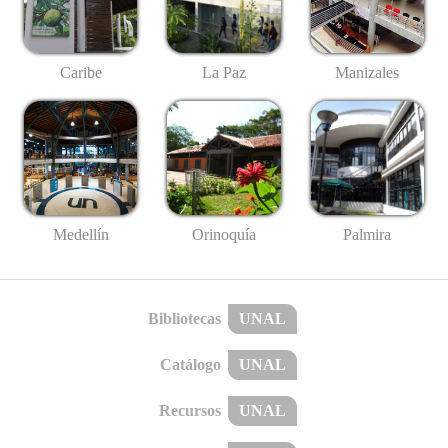
Caribe
La Paz
Manizales
Medellín
Palmira
Orinoquía
Bibliotecas
UNAL
Catálogo
UNAL
Recursos
UNAL