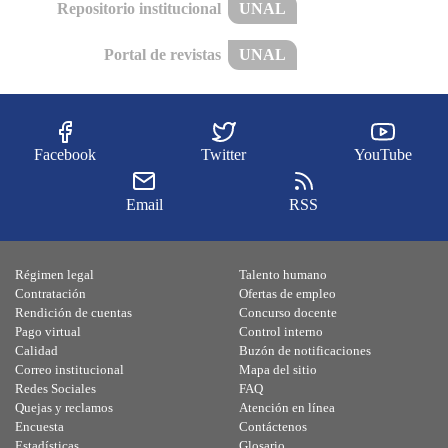
Repositorio institucional
UNAL
Portal de revistas
UNAL
Facebook
Twitter
YouTube
Email
RSS
Régimen legal
Talento humano
Contratación
Ofertas de empleo
Rendición de cuentas
Concurso docente
Pago virtual
Control interno
Calidad
Buzón de notificaciones
Correo institucional
Mapa del sitio
Redes Sociales
FAQ
Quejas y reclamos
Atención en línea
Encuesta
Contáctenos
Estadísticas
Glosario