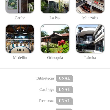
Caribe
La Paz
Manizales
Medellín
Palmira
Orinoquía
Bibliotecas
UNAL
Catálogo
UNAL
Recursos
UNAL