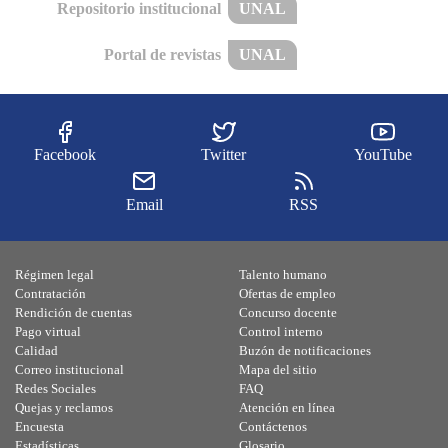
Repositorio institucional
UNAL
Portal de revistas
UNAL
Facebook
Twitter
YouTube
Email
RSS
Régimen legal
Talento humano
Contratación
Ofertas de empleo
Rendición de cuentas
Concurso docente
Pago virtual
Control interno
Calidad
Buzón de notificaciones
Correo institucional
Mapa del sitio
Redes Sociales
FAQ
Quejas y reclamos
Atención en línea
Encuesta
Contáctenos
Estadísticas
Glosario