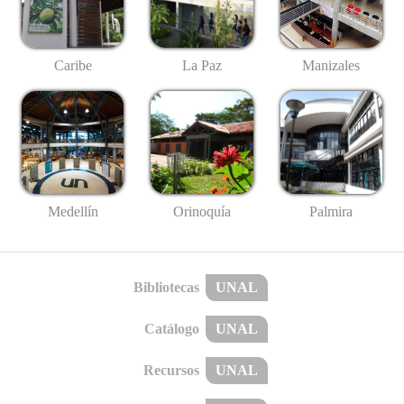
Caribe
La Paz
Manizales
Medellín
Palmira
Orinoquía
Bibliotecas
UNAL
Catálogo
UNAL
Recursos
UNAL