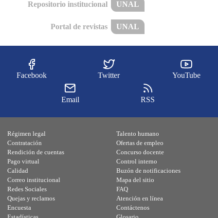
Repositorio institucional
UNAL
Portal de revistas
UNAL
Facebook
Twitter
YouTube
Email
RSS
Régimen legal
Talento humano
Contratación
Ofertas de empleo
Rendición de cuentas
Concurso docente
Pago virtual
Control interno
Calidad
Buzón de notificaciones
Correo institucional
Mapa del sitio
Redes Sociales
FAQ
Quejas y reclamos
Atención en línea
Encuesta
Contáctenos
Estadísticas
Glosario