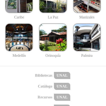
Caribe
La Paz
Manizales
Medellín
Palmira
Orinoquía
Bibliotecas
UNAL
Catálogo
UNAL
Recursos
UNAL