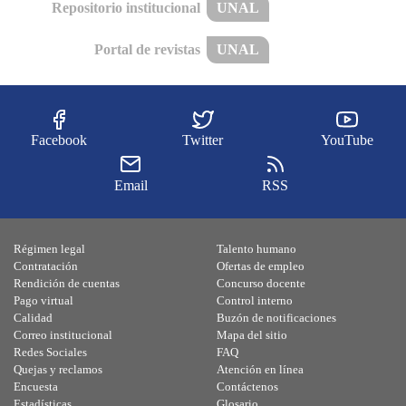
Repositorio institucional
UNAL
Portal de revistas
UNAL
Facebook
Twitter
YouTube
Email
RSS
Régimen legal
Talento humano
Contratación
Ofertas de empleo
Rendición de cuentas
Concurso docente
Pago virtual
Control interno
Calidad
Buzón de notificaciones
Correo institucional
Mapa del sitio
Redes Sociales
FAQ
Quejas y reclamos
Atención en línea
Encuesta
Contáctenos
Estadísticas
Glosario