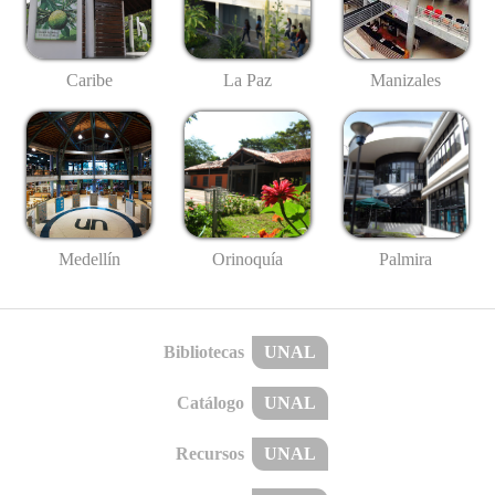
Caribe
La Paz
Manizales
Medellín
Palmira
Orinoquía
Bibliotecas
UNAL
Catálogo
UNAL
Recursos
UNAL