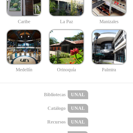
Caribe
La Paz
Manizales
Medellín
Palmira
Orinoquía
Bibliotecas
UNAL
Catálogo
UNAL
Recursos
UNAL