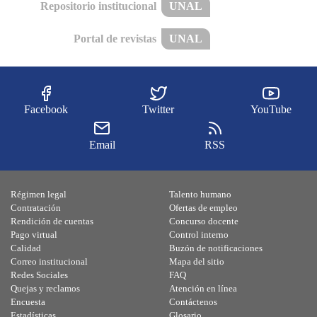
Repositorio institucional
UNAL
Portal de revistas
UNAL
Facebook
Twitter
YouTube
Email
RSS
Régimen legal
Talento humano
Contratación
Ofertas de empleo
Rendición de cuentas
Concurso docente
Pago virtual
Control interno
Calidad
Buzón de notificaciones
Correo institucional
Mapa del sitio
Redes Sociales
FAQ
Quejas y reclamos
Atención en línea
Encuesta
Contáctenos
Estadísticas
Glosario