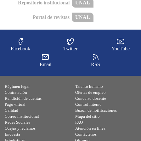
Repositorio institucional
UNAL
Portal de revistas
UNAL
Facebook
Twitter
YouTube
Email
RSS
Régimen legal
Talento humano
Contratación
Ofertas de empleo
Rendición de cuentas
Concurso docente
Pago virtual
Control interno
Calidad
Buzón de notificaciones
Correo institucional
Mapa del sitio
Redes Sociales
FAQ
Quejas y reclamos
Atención en línea
Encuesta
Contáctenos
Estadísticas
Glosario