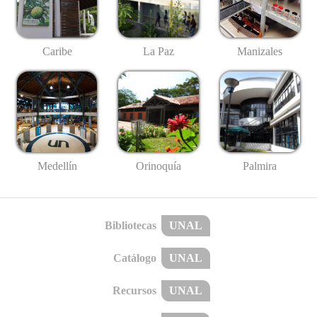
Caribe
La Paz
Manizales
Medellín
Palmira
Orinoquía
Bibliotecas
UNAL
Catálogo
UNAL
Recursos
UNAL