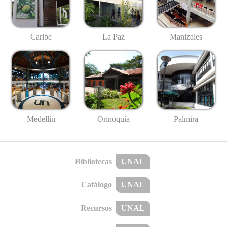
Caribe
La Paz
Manizales
Medellín
Palmira
Orinoquía
Bibliotecas
UNAL
Catálogo
UNAL
Recursos
UNAL