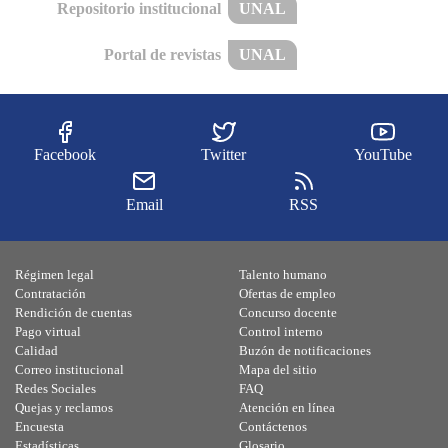
Repositorio institucional
UNAL
Portal de revistas
UNAL
Facebook
Twitter
YouTube
Email
RSS
Régimen legal
Talento humano
Contratación
Ofertas de empleo
Rendición de cuentas
Concurso docente
Pago virtual
Control interno
Calidad
Buzón de notificaciones
Correo institucional
Mapa del sitio
Redes Sociales
FAQ
Quejas y reclamos
Atención en línea
Encuesta
Contáctenos
Estadísticas
Glosario