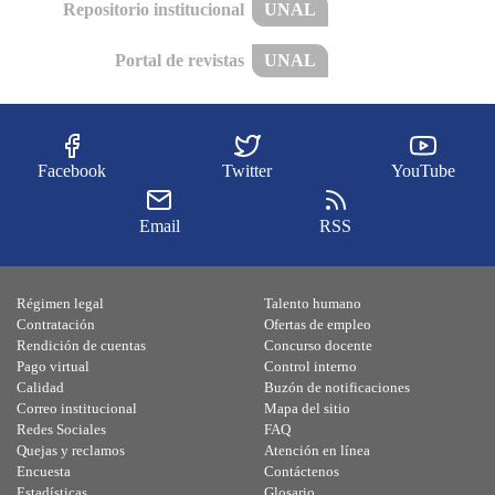
Repositorio institucional
UNAL
Portal de revistas
UNAL
Facebook
Twitter
YouTube
Email
RSS
Régimen legal
Talento humano
Contratación
Ofertas de empleo
Rendición de cuentas
Concurso docente
Pago virtual
Control interno
Calidad
Buzón de notificaciones
Correo institucional
Mapa del sitio
Redes Sociales
FAQ
Quejas y reclamos
Atención en línea
Encuesta
Contáctenos
Estadísticas
Glosario