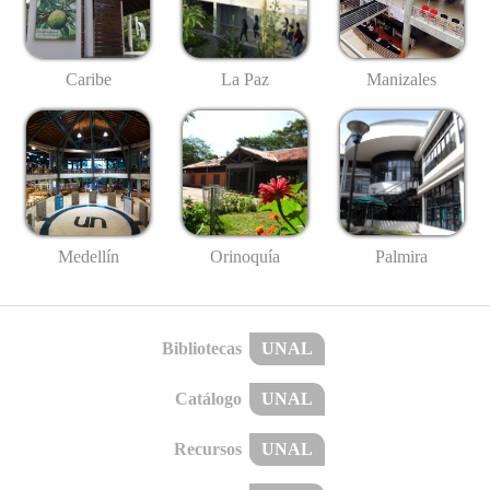
Caribe
La Paz
Manizales
Medellín
Palmira
Orinoquía
Bibliotecas
UNAL
Catálogo
UNAL
Recursos
UNAL