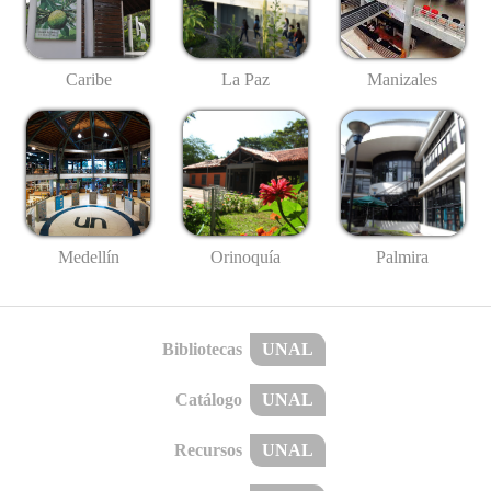
Caribe
La Paz
Manizales
Medellín
Palmira
Orinoquía
Bibliotecas
UNAL
Catálogo
UNAL
Recursos
UNAL