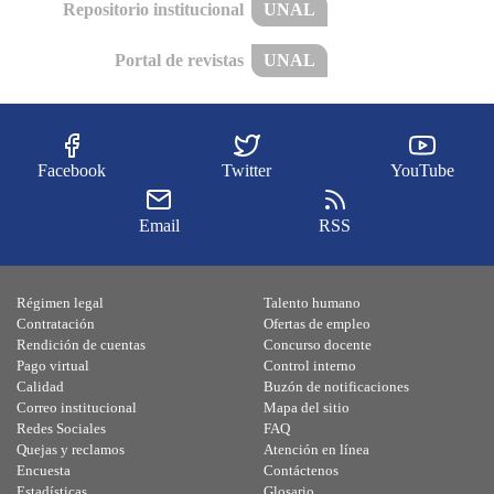
Repositorio institucional
UNAL
Portal de revistas
UNAL
Facebook
Twitter
YouTube
Email
RSS
Régimen legal
Talento humano
Contratación
Ofertas de empleo
Rendición de cuentas
Concurso docente
Pago virtual
Control interno
Calidad
Buzón de notificaciones
Correo institucional
Mapa del sitio
Redes Sociales
FAQ
Quejas y reclamos
Atención en línea
Encuesta
Contáctenos
Estadísticas
Glosario