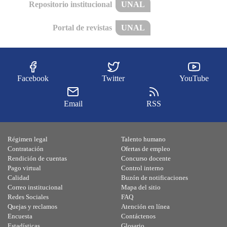
Repositorio institucional
UNAL
Portal de revistas
UNAL
Facebook
Twitter
YouTube
Email
RSS
Régimen legal
Talento humano
Contratación
Ofertas de empleo
Rendición de cuentas
Concurso docente
Pago virtual
Control interno
Calidad
Buzón de notificaciones
Correo institucional
Mapa del sitio
Redes Sociales
FAQ
Quejas y reclamos
Atención en línea
Encuesta
Contáctenos
Estadísticas
Glosario