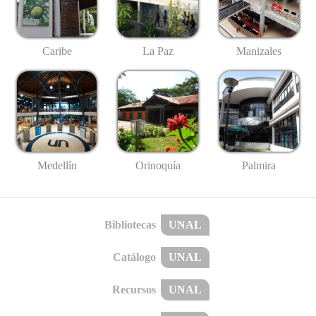
Caribe
La Paz
Manizales
Medellín
Palmira
Orinoquía
Bibliotecas
UNAL
Catálogo
UNAL
Recursos
UNAL