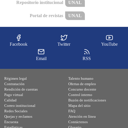
Repositorio institucional
UNAL
Portal de revistas
UNAL
Facebook
Twitter
YouTube
Email
RSS
Régimen legal
Talento humano
Contratación
Ofertas de empleo
Rendición de cuentas
Concurso docente
Pago virtual
Control interno
Calidad
Buzón de notificaciones
Correo institucional
Mapa del sitio
Redes Sociales
FAQ
Quejas y reclamos
Atención en línea
Encuesta
Contáctenos
Estadísticas
Glosario