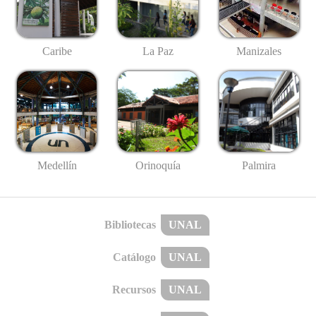
Caribe
La Paz
Manizales
Medellín
Palmira
Orinoquía
Bibliotecas
UNAL
Catálogo
UNAL
Recursos
UNAL