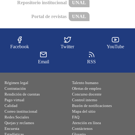
Repositorio institucional
UNAL
Portal de revistas
UNAL
Facebook
Twitter
YouTube
Email
RSS
Régimen legal
Talento humano
Contratación
Ofertas de empleo
Rendición de cuentas
Concurso docente
Pago virtual
Control interno
Calidad
Buzón de notificaciones
Correo institucional
Mapa del sitio
Redes Sociales
FAQ
Quejas y reclamos
Atención en línea
Encuesta
Contáctenos
Estadísticas
Glosario