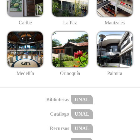
Caribe
La Paz
Manizales
Medellín
Palmira
Orinoquía
Bibliotecas
UNAL
Catálogo
UNAL
Recursos
UNAL