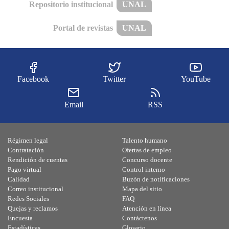
Repositorio institucional
UNAL
Portal de revistas
UNAL
Facebook
Twitter
YouTube
Email
RSS
Régimen legal
Talento humano
Contratación
Ofertas de empleo
Rendición de cuentas
Concurso docente
Pago virtual
Control interno
Calidad
Buzón de notificaciones
Correo institucional
Mapa del sitio
Redes Sociales
FAQ
Quejas y reclamos
Atención en línea
Encuesta
Contáctenos
Estadísticas
Glosario