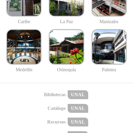
Caribe
La Paz
Manizales
Medellín
Palmira
Orinoquía
Bibliotecas
UNAL
Catálogo
UNAL
Recursos
UNAL