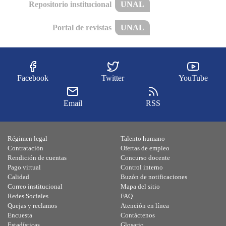
Repositorio institucional
UNAL
Portal de revistas
UNAL
Facebook
Twitter
YouTube
Email
RSS
Régimen legal
Talento humano
Contratación
Ofertas de empleo
Rendición de cuentas
Concurso docente
Pago virtual
Control interno
Calidad
Buzón de notificaciones
Correo institucional
Mapa del sitio
Redes Sociales
FAQ
Quejas y reclamos
Atención en línea
Encuesta
Contáctenos
Estadísticas
Glosario