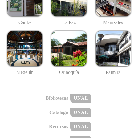
Caribe
La Paz
Manizales
Medellín
Palmira
Orinoquía
Bibliotecas
UNAL
Catálogo
UNAL
Recursos
UNAL