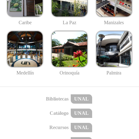
Caribe
La Paz
Manizales
Medellín
Palmira
Orinoquía
Bibliotecas
UNAL
Catálogo
UNAL
Recursos
UNAL