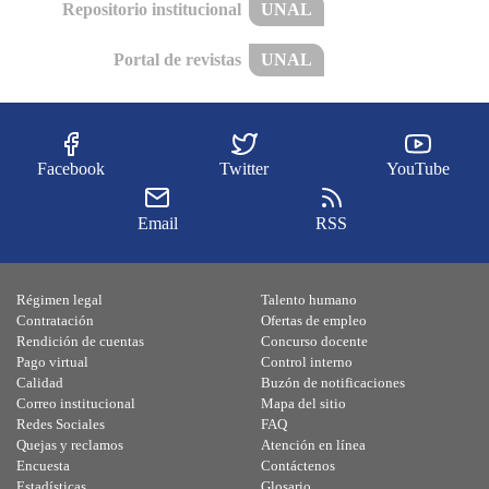
Repositorio institucional
UNAL
Portal de revistas
UNAL
Facebook
Twitter
YouTube
Email
RSS
Régimen legal
Talento humano
Contratación
Ofertas de empleo
Rendición de cuentas
Concurso docente
Pago virtual
Control interno
Calidad
Buzón de notificaciones
Correo institucional
Mapa del sitio
Redes Sociales
FAQ
Quejas y reclamos
Atención en línea
Encuesta
Contáctenos
Estadísticas
Glosario