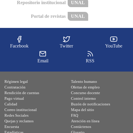
Repositorio institucional
UNAL
Portal de revistas
UNAL
Facebook
Twitter
YouTube
Email
RSS
Régimen legal
Talento humano
Contratación
Ofertas de empleo
Rendición de cuentas
Concurso docente
Pago virtual
Control interno
Calidad
Buzón de notificaciones
Correo institucional
Mapa del sitio
Redes Sociales
FAQ
Quejas y reclamos
Atención en línea
Encuesta
Contáctenos
Estadísticas
Glosario