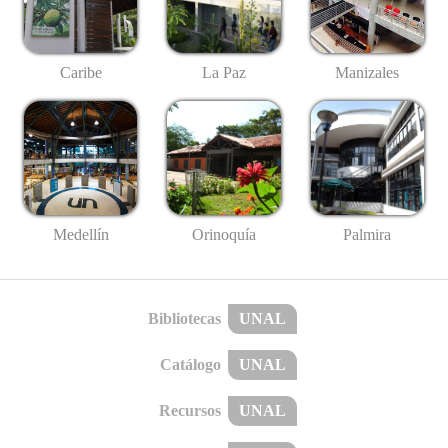
Caribe
La Paz
Manizales
Medellín
Palmira
Orinoquía
Bibliotecas
UNAL
Catálogo
UNAL
Recursos
UNAL