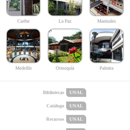
Caribe
La Paz
Manizales
Medellín
Palmira
Orinoquía
Bibliotecas
UNAL
Catálogo
UNAL
Recursos
UNAL