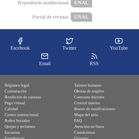
Repositorio institucional
UNAL
Portal de revistas
UNAL
Facebook
Twitter
YouTube
Email
RSS
Régimen legal
Talento humano
Contratación
Ofertas de empleo
Rendición de cuentas
Concurso docente
Pago virtual
Control interno
Calidad
Buzón de notificaciones
Correo institucional
Mapa del sitio
Redes Sociales
FAQ
Quejas y reclamos
Atención en línea
Encuesta
Contáctenos
Estadísticas
Glosario