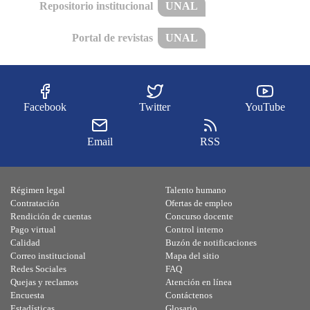
Repositorio institucional
UNAL
Portal de revistas
UNAL
Facebook
Twitter
YouTube
Email
RSS
Régimen legal
Talento humano
Contratación
Ofertas de empleo
Rendición de cuentas
Concurso docente
Pago virtual
Control interno
Calidad
Buzón de notificaciones
Correo institucional
Mapa del sitio
Redes Sociales
FAQ
Quejas y reclamos
Atención en línea
Encuesta
Contáctenos
Estadísticas
Glosario