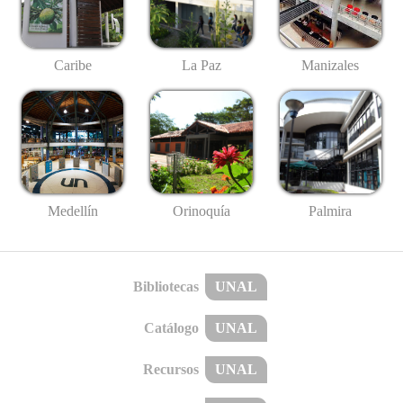
Caribe
La Paz
Manizales
Medellín
Palmira
Orinoquía
Bibliotecas
UNAL
Catálogo
UNAL
Recursos
UNAL