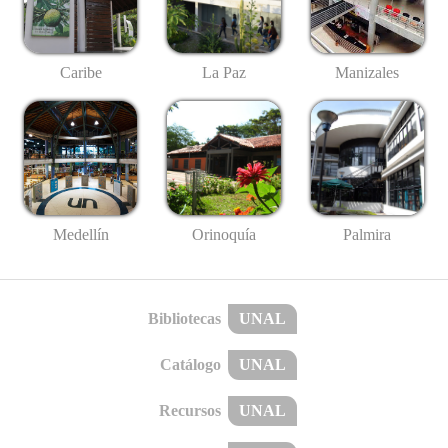
Caribe
La Paz
Manizales
Medellín
Palmira
Orinoquía
Bibliotecas
UNAL
Catálogo
UNAL
Recursos
UNAL