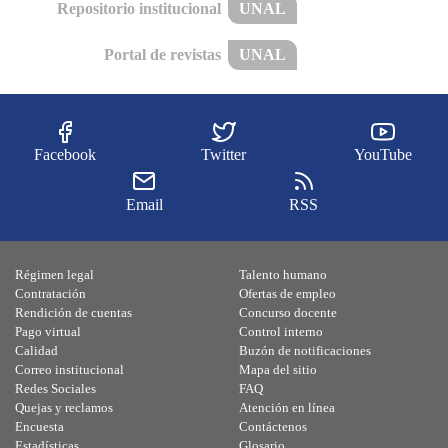
Repositorio institucional
UNAL
Portal de revistas
UNAL
Facebook
Twitter
YouTube
Email
RSS
Régimen legal
Talento humano
Contratación
Ofertas de empleo
Rendición de cuentas
Concurso docente
Pago virtual
Control interno
Calidad
Buzón de notificaciones
Correo institucional
Mapa del sitio
Redes Sociales
FAQ
Quejas y reclamos
Atención en línea
Encuesta
Contáctenos
Estadísticas
Glosario